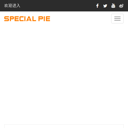
欢迎进入
切
换
导
航