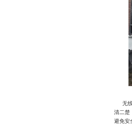
无
清二楚
避免安