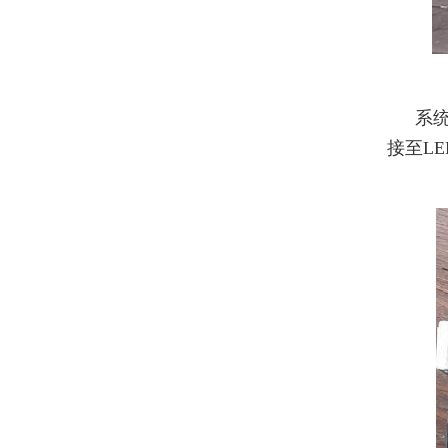
系
接至L