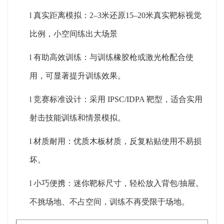
l
真实距离模拟：
2–3米还原15–20米真实靶标视觉
比例，小空间练出大场
景
l
有助高效训练：与训练橡胶枪或激光枪配合使
用，可显著提升训练效果。
l
竞赛标准设计：采用
IPSC/IDPA 靶型，适合实用
射击技能训练和情景模拟。
l
材质耐用：优质木板材质，
反复粘贴使用不易损
坏。
l
小巧便携：迷你靶标尺寸，轻松放入背包
/抽屉。
不挑场地、不占空间，训练不再受限于场地。