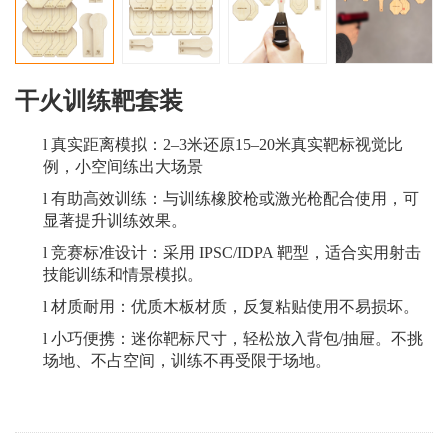
干火训练靶套装
l
真实距离模拟：
2–3米还原15–20米真实靶标视觉比
例，小空间练出大场
景
l
有助高效训练：与训练橡胶枪或激光枪配合使用，可
显著提升训练效果。
l
竞赛标准设计：采用
IPSC/IDPA 靶型，适合实用射击
技能训练和情景模拟。
l
材质耐用：优质木板材质，
反复粘贴使用不易损坏。
l
小巧便携：迷你靶标尺寸，轻松放入背包
/抽屉。不挑
场地、不占空间，训练不再受限于场地。