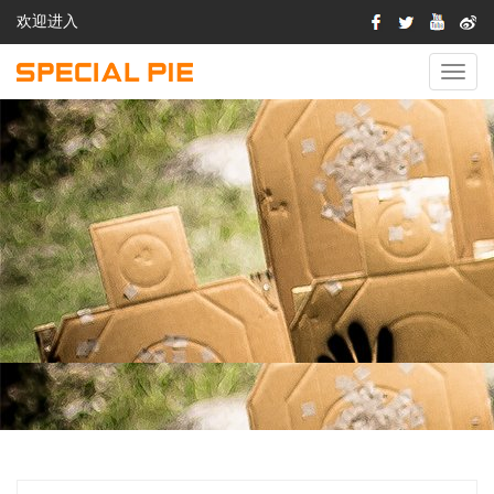
欢迎进入
切
换
导
航