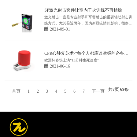
SP激光射击套件让室内干火训练不再枯燥
激光射击一直是专业射手和军警射击的重要辅助射击训
练方式。尤其是近两年，因为新冠疫情的影响，很多射
2021-09-01
击馆被迫停止营业，各类射击比赛也被取消。
CPR心肺复苏术-“每个人都应该掌握的必备技
能”
欧洲杯赛场上演“13分钟生死速度”
2021-06-16
共
7
页
69
条
首页
1
2
3
4
5
6
7
下一页