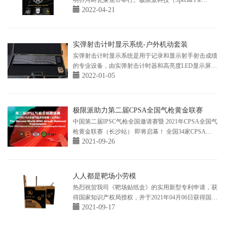
明乔河畔瓦莱焦市举行。极限派科技（Special Pie
2022-04-21
Technology)作为此次比赛的独家技术合作伙伴，将为13
个射击场景提供射击计时器（M1A2-FW)和无线LED显
示屏(M16P1)。极限派科技将为全球射击爱好者和强力
训练部门提供更智能，更好用的射击...
实弹射击计时显示系统-户外机动套装
实弹射击计时显示系统是用于记录和显示射手射击成绩
的专业设备，由实弹射击计时器和高亮度LED显示屏组
2022-01-05
成。系统适用于户外靶场和室内靶场的射击训练和比
赛，它不仅可以准确记录射手每一枪的射击时间和总射
击时长，还能将计时器上的所有实时数据同步显示到大
的LED显示屏幕上，在训练时有助于提高射手的射击水
极限派助力第二届CPSA全国气枪黄金联赛
平。在比赛过程中，大屏幕显示成...
中国第二届IPSC气枪全国邀请赛暨 2021年CPSA全国气
枪黄金联赛（长沙站） 即将启幕！ 全国34家CPSA授
2021-09-26
权俱乐部共同参与 逾300名IPSC认证射手 100余名大众
组射手 数千名射击、运动爱好者 齐
人人都是靶场小劳模
热烈祝贺我司《靶场贴纸盒》的实用新型专利申请，获
得国家知识产权局授权，并于2021年04月06日获得国家
2021-09-17
实用新型专利证书。