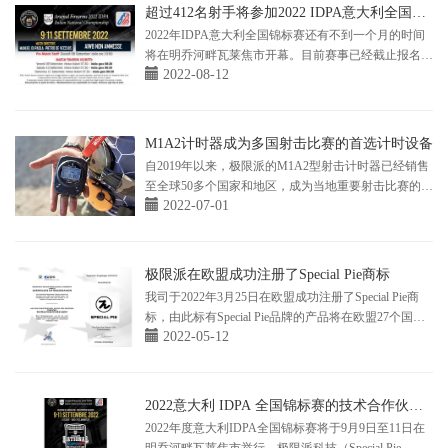
超过412名射手将参加2022 IDPA意大利全国锦
标赛
2022年IDPA意大利全国锦标赛还有不到一个月的时间
将在明乔河畔瓦莱焦市开幕。目前赛事已经截止报名，
2022-08-12
届时将会有来自10多个国家的412名射手参赛。 极限派
科技作为此次比赛的独家技术合作伙伴（M1A2-Shot
Timer and M16P1 LED display），将确保计时设备在比
赛中运行良好，为比赛的成功举办贡...
M1A2计时器成为多国射击比赛的首选计时设备
自2019年以来，极限派的M1A2型射击计时器已经销售
至全球50多个国家和地区，成为当地重要射击比赛的指
2022-07-01
定计时设备。客户包含射手、射击俱乐部、射击培训机
构和军警等国家强力机关，他们将M1A2计时器用于日
常射击训练和射击比赛。以下是我们收到的来自各国用
户的反馈图片，Shotgun IPSC 2022 Marynino 波...
极限派在欧盟成功注册了Special Pie商标
我司于2022年3月25日在欧盟成功注册了Special Pie商
标，由此标有Special Pie品牌的产品将在欧盟27个国家
2022-05-12
获得商标保护，这将有利于我司为更多欧盟境内的强力
机关的训练部门、射击俱乐部和射击爱好者等研发出更
智能、高效的实弹&气弹以及激光射击训练设备
2022意大利 IDPA 全国锦标赛的技术合作伙伴
（极限派科技）
2022年度意大利IDPA全国锦标赛将于9月9日至11日在